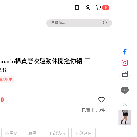
0
i armario棉質層次運動休閒迷你裙-三
98
888免運
0
已賣出：9件
寸
09黑M
09黑L
15淺灰S
15淺灰M