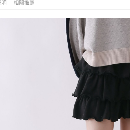
每筆NT$8
帳／街口支付
說明
相關推薦
２．訂單
３．收到繳
7-11 取貨
【注意事
／ATM／
1.本服務
※ 請注意
每筆NT$8
用戶於交
絡購買商品
款買賣價
先享後付
付款後 7-
2.基於同
※ 交易是
每筆NT$8
資料（包
是否繳費成
用，由本
付客戶支
宅配
3.完整用
【注意事
每筆NT$8
１．透過由
交易，需
求債權轉
２．關於
３．未成
「AFTE
任。
４．使用「
即時審查
結果請求
５．嚴禁
形，恩沛
動。