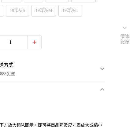
19深灰S
19深灰M
19深灰L
清除
紀錄
送方式
888免運
次付款
付款
點選下方放大鏡🔍圖示，即可將商品照及尺寸表放大或縮小