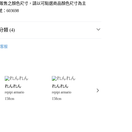
官網販售之顏色尺寸，請以可點選商品顏色尺寸為主
：603698
類 (4)
女裝
客服
rio
💥 OUTLET SALE 低至五折 ❗
分期
短裙
你分期使用說明】
享後付
由台灣大哥大提供，台灣大哥大用戶可立即使用無須另外申請。
rio
女裝
裙
式選擇「大哥付你分期」，訂單成立後會自動跳轉到大哥付的交易
證手機門號後，選擇欲分期的期數、繳款截止日，確認付款後即
FTEE先享後付」】
。
れんれん
れんれん
れんれん
先享後付是「在收到商品之後才付款」的支付方式。 讓您購物簡單
准額度、可分期數及費用金額請依後續交易確認頁面所載為準。
repipi armario
repipi armario
repipi armario
心！
立30分鐘內，如未前往確認交易或遇審核未通過，訂單將自動取
：不需註冊會員、不需綁卡、不需儲值。
158cm
158cm
158cm
「轉專審核」未通過狀況，表示未達大哥付你分期系統評分，恕
：只要手機號碼，簡訊認證，即可結帳。
付款
評估內容。
：先確認商品／服務後，再付款。
式說明】
0，滿NT$888(含以上)免運費
項不併入電信帳單，「大哥付你分期」於每月結算日後寄送繳費提
EE先享後付」結帳流程】
家取貨
方式選擇「AFTEE先享後付」後，將跳轉至「AFTEE先享後
訊連結打開帳單後，可選擇「超商條碼／台灣大直營門市／銀行轉
頁面，進行簡訊認證並確認金額後，即可完成結帳。