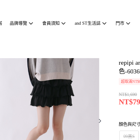
搭
品牌導覽
會員須知
and ST生活誌
門市
repip
色-6036
超取滿NT$
NT$1,690
NT$79
顏色與尺
09黑S