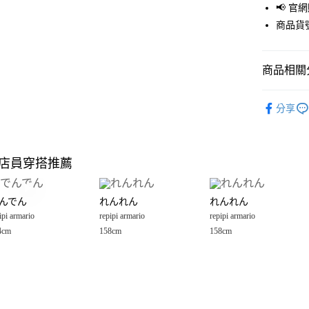
📢 
街口支付
商品貨號
悠遊付
商品相關分
Google Pay
全盈+PAY
OUTLET
分享
repipi arma
大哥付你
相關說明
女裝
裙
【大哥付
店員穿搭推薦
AFTEE先
1.本服務
repipi arma
2.付款方
相關說明
流程，驗
【關於「A
んでん
れんれん
れんれん
完成交易
AFTEE
3.實際核
ipi armario
repipi armario
repipi armario
便利好安
運送方式
4.訂單成
１．簡單
4cm
158cm
158cm
消。如遇
２．便利
全家 取貨
無法說明
３．安心
【繳款方
每筆NT$8
1.分期款
【「AFT
醒簡訊。
付款後 全
１．於結帳
2.透過簡
付」結帳