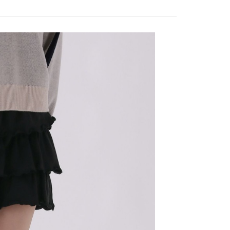
0，滿NT$888(含以上)免運費
／iPASS MONEY」等通路繳費。
成立數日內，您將收到繳費通知簡訊。
費通知簡訊後14天內，點擊此簡訊中的連結，可透過四大超商
付款
項】
網路銀行／等多元方式進行付款，方視為交易完成。
係由「台灣大哥大股份有限公司」（以下簡稱本公司）所提供，讓
：結帳手續完成當下不需立刻繳費，但若您需要取消訂單，請聯
0，滿NT$1,500(含以上)免運費
易時，得透過本服務購買商品或服務，並由商店將買賣／分期付
的店家。未經商家同意取消之訂單仍視為有效，需透過AFTEE
金債權讓與本公司後，依約使用本公司帳單繳交帳款。
繳納相關費用。
11取貨
意付款使用「大哥付你分期」之契約關係目的，商店將以您的個人
否成功請以「AFTEE先享後付 」之結帳頁面顯示為準，若有關於
0，滿NT$1,500(含以上)免運費
含姓名、電話或地址）提供予台灣大哥大進項蒐集、處理及利
功／繳費後需取消欲退款等相關疑問，請聯繫「AFTEE先享後
公司與您本人進行分期帳單所需資料之確認、核對及更正。
援中心」
https://netprotections.freshdesk.com/support/home
戶服務條款，請詳閱以下連結：
https://oppay.tw/userRule
項】
0，滿NT$1,500(含以上)免運費
恩沛科技股份有限公司提供之「AFTEE先享後付」服務完成之
依本服務之必要範圍內提供個人資料，並將交易相關給付款項請
讓予恩沛科技股份有限公司。
個人資料處理事宜，請瀏覽以下網址：
https://aftee.tw/terms/#terms3
年的使用者請事先徵得法定代理人或監護人之同意方可使用
E先享後付」，若未經同意申辦者引起之損失，本公司不負相關責
AFTEE先享後付」時，將依據個別帳號之用戶狀況，依本公司
核予不同之上限額度；若仍有額度不足之情形，本公司將視審查
用戶進行身份認證。
一人註冊多個帳號或使用他人資訊註冊。若發現惡意使用之情
科技股份有限公司將有權停止該用戶之使用額度並採取法律行