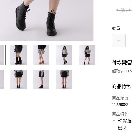
15淺灰L
數量
付款與運
超取滿NT$
商品特色
付款方式
信用卡一
商品編號
11220882
超商取貨
商品特色
LINE Pay
📢 
檢視
Apple Pay