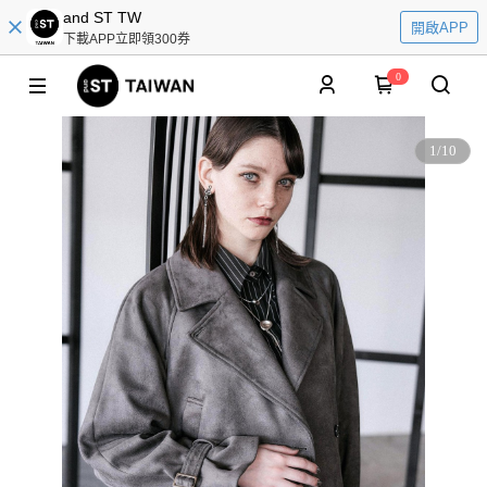
and ST TW
開啟APP
下載APP立即領300券
0
1
/
10