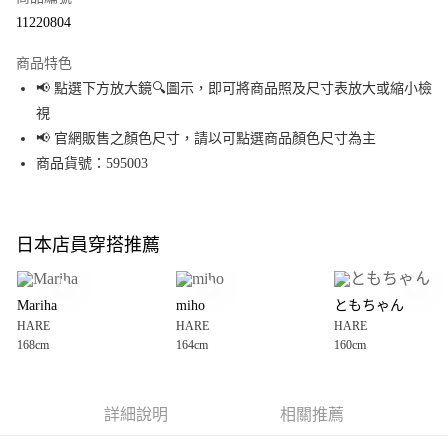
超商取貨付款
11220804
LINE Pay
商品特色
Apple Pay
📢 點選下方放大鏡🔍圖示，即可將商品照及尺寸表放大或縮小檢
視
街口支付
📢 官網販售之顏色尺寸，請以可點選商品顏色尺寸為主
悠遊付
商品貨號：595003
Google Pay
全盈+PAY
日本店員穿搭推薦
大哥付你分期
相關說明
Mariha
miho
ともちゃん
【大哥付你分期使用說明】
HARE
HARE
HARE
AFTEE先享後付
1.本服務由台灣大哥大提供，台灣大哥大用戶可立即使用無須另外申請。
168cm
164cm
160cm
2.付款方式選擇「大哥付你分期」，訂單成立後會自動跳轉到大哥付的交易
相關說明
流程，驗證手機門號後，選擇欲分期的期數、繳款截止日，確認付款後即完
【關於「AFTEE先享後付」】
成交易。
AFTEE先享後付是「在收到商品之後才付款」的支付方式。 讓您購物簡單便
運送方式
3.實際核准額度、可分期數及費用金額請依後續交易確認頁面所載為準。
利好安心！
詳細說明
相關推薦
4.訂單成立30分鐘內，如未前往確認交易或遇審核未通過，訂單將自動取
１．簡單：不需註冊會員、不需綁卡、不需儲值。
全家 取貨付款
消。如遇「轉專審核」未通過狀況，表示未達大哥付你分期系統評分，恕無