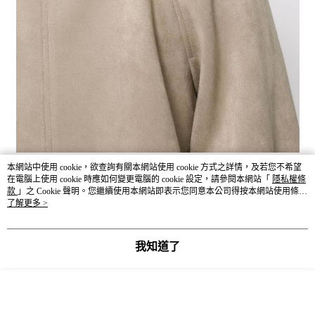
本網站中使用 cookie，欲查詢有關本網站使用 cookie 方式之詳情，及若您不希望
在電腦上使用 cookie 時應如何變更電腦的 cookie 設定，請參閱本網站「
隱私權條
款
」之 Cookie 聲明。您繼續使用本網站即表示您同意本公司得按本網站使用條款
之 Cookie 聲明使用 cookie。
了解更多 >
我知道了