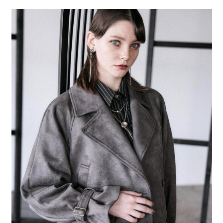
２．便利：只要手機號碼，簡訊認證，即可結帳。
法說明評估內容。
每筆NT$80，滿NT$888(含以上)免運費
３．安心：先確認商品／服務後，再付款。
【繳款方式說明】
1.分期款項不併入電信帳單，「大哥付你分期」於每月結算日後寄送繳費提
付款後 全家取貨
【「AFTEE先享後付」結帳流程】
醒簡訊。
１．於結帳方式選擇「AFTEE先享後付」後，將跳轉至「AFTEE先享後付」
每筆NT$80，滿NT$888(含以上)免運費
2.透過簡訊連結打開帳單後，可選擇「超商條碼／台灣大直營門市／銀行轉
結帳頁面，進行簡訊認證並確認金額後，即可完成結帳。
帳／街口支付／iPASS MONEY」等通路繳費。
２．訂單成立數日內，您將收到繳費通知簡訊。
7-11 取貨付款
３．收到繳費通知簡訊後14天內，點擊此簡訊中的連結，可透過四大超商／
【注意事項】
每筆NT$80，滿NT$1,500(含以上)免運費
ATM／網路銀行／等多元方式進行付款，方視為交易完成。
1.本服務係由「台灣大哥大股份有限公司」（以下簡稱本公司）所提供，讓
※ 請注意：結帳手續完成當下不需立刻繳費，但若您需要取消訂單，請聯絡
用戶於交易時，得透過本服務購買商品或服務，並由商店將買賣／分期付款
付款後 7-11取貨
購買商品的店家。未經商家同意取消之訂單仍視為有效，需透過AFTEE先享
買賣價金債權讓與本公司後，依約使用本公司帳單繳交帳款。
後付繳納相關費用。
每筆NT$80，滿NT$1,500(含以上)免運費
2.基於同意付款使用「大哥付你分期」之契約關係目的，商店將以您的個人
※ 交易是否成功請以「AFTEE先享後付 」之結帳頁面顯示為準，若有關於
資料（包含姓名、電話或地址）提供予台灣大哥大進項蒐集、處理及利用，
是否繳費成功／繳費後需取消欲退款等相關疑問，請聯繫「AFTEE先享後付
宅配
由本公司與您本人進行分期帳單所需資料之確認、核對及更正。
客戶支援中心」
https://netprotections.freshdesk.com/support/home
3.完整用戶服務條款，請詳閱以下連結：
https://oppay.tw/userRule
每筆NT$80，滿NT$1,500(含以上)免運費
【注意事項】
１．透過由恩沛科技股份有限公司提供之「AFTEE先享後付」服務完成之交
易，需依本服務之必要範圍內提供個人資料，並將交易相關給付款項請求債
權轉讓予恩沛科技股份有限公司。
２．關於個人資料處理事宜，請瀏覽以下網址：
https://aftee.tw/terms/#terms3
３．未成年的使用者請事先徵得法定代理人或監護人之同意方可使用
「AFTEE先享後付」，若未經同意申辦者引起之損失，本公司不負相關責
任。
４．使用「AFTEE先享後付」時，將依據個別帳號之用戶狀況，依本公司即