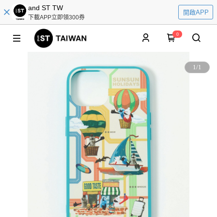
and ST TW
開啟APP
下載APP立即領300券
0
1
/
1