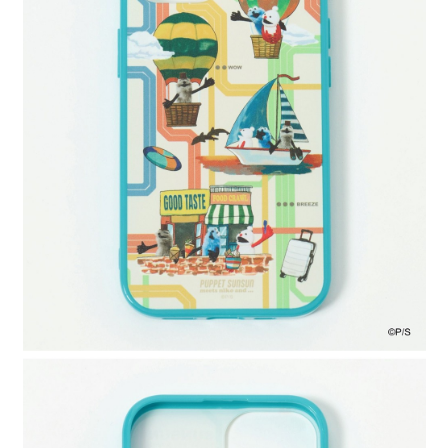
全家 取貨付款
消。如遇「轉專審核」未通過狀況，表示未達大哥付你分期系統評分，恕無
２．便利：只要手機號碼，簡訊認證，即可結帳。
法說明評估內容。
每筆NT$80，滿NT$888(含以上)免運費
３．安心：先確認商品／服務後，再付款。
【繳款方式說明】
1.分期款項不併入電信帳單，「大哥付你分期」於每月結算日後寄送繳費提
付款後 全家取貨
【「AFTEE先享後付」結帳流程】
醒簡訊。
１．於結帳方式選擇「AFTEE先享後付」後，將跳轉至「AFTEE先享後付」
每筆NT$80，滿NT$888(含以上)免運費
2.透過簡訊連結打開帳單後，可選擇「超商條碼／台灣大直營門市／銀行轉
結帳頁面，進行簡訊認證並確認金額後，即可完成結帳。
帳／街口支付／iPASS MONEY」等通路繳費。
２．訂單成立數日內，您將收到繳費通知簡訊。
7-11 取貨付款
３．收到繳費通知簡訊後14天內，點擊此簡訊中的連結，可透過四大超商／
【注意事項】
每筆NT$80，滿NT$1,500(含以上)免運費
ATM／網路銀行／等多元方式進行付款，方視為交易完成。
1.本服務係由「台灣大哥大股份有限公司」（以下簡稱本公司）所提供，讓
※ 請注意：結帳手續完成當下不需立刻繳費，但若您需要取消訂單，請聯絡
用戶於交易時，得透過本服務購買商品或服務，並由商店將買賣／分期付款
付款後 7-11取貨
購買商品的店家。未經商家同意取消之訂單仍視為有效，需透過AFTEE先享
買賣價金債權讓與本公司後，依約使用本公司帳單繳交帳款。
後付繳納相關費用。
每筆NT$80，滿NT$1,500(含以上)免運費
2.基於同意付款使用「大哥付你分期」之契約關係目的，商店將以您的個人
※ 交易是否成功請以「AFTEE先享後付 」之結帳頁面顯示為準，若有關於
資料（包含姓名、電話或地址）提供予台灣大哥大進項蒐集、處理及利用，
是否繳費成功／繳費後需取消欲退款等相關疑問，請聯繫「AFTEE先享後付
宅配
由本公司與您本人進行分期帳單所需資料之確認、核對及更正。
客戶支援中心」
https://netprotections.freshdesk.com/support/home
3.完整用戶服務條款，請詳閱以下連結：
https://oppay.tw/userRule
每筆NT$80，滿NT$1,500(含以上)免運費
【注意事項】
１．透過由恩沛科技股份有限公司提供之「AFTEE先享後付」服務完成之交
易，需依本服務之必要範圍內提供個人資料，並將交易相關給付款項請求債
權轉讓予恩沛科技股份有限公司。
２．關於個人資料處理事宜，請瀏覽以下網址：
https://aftee.tw/terms/#terms3
３．未成年的使用者請事先徵得法定代理人或監護人之同意方可使用
「AFTEE先享後付」，若未經同意申辦者引起之損失，本公司不負相關責
任。
４．使用「AFTEE先享後付」時，將依據個別帳號之用戶狀況，依本公司即