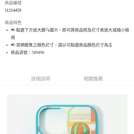
商品編號
超商取貨付款
11214459
LINE Pay
商品特色
Apple Pay
📢 點選下方放大鏡🔍圖示，即可將商品照及尺寸表放大或縮小檢
視
街口支付
📢 官網販售之顏色尺寸，請以可點選商品顏色尺寸為主
悠遊付
商品貨號：589496
Google Pay
全盈+PAY
詳細說明
相關推薦
大哥付你分期
相關說明
【大哥付你分期使用說明】
AFTEE先享後付
1.本服務由台灣大哥大提供，台灣大哥大用戶可立即使用無須另外申請。
2.付款方式選擇「大哥付你分期」，訂單成立後會自動跳轉到大哥付的交易
相關說明
流程，驗證手機門號後，選擇欲分期的期數、繳款截止日，確認付款後即完
【關於「AFTEE先享後付」】
成交易。
AFTEE先享後付是「在收到商品之後才付款」的支付方式。 讓您購物簡單便
運送方式
3.實際核准額度、可分期數及費用金額請依後續交易確認頁面所載為準。
利好安心！
4.訂單成立30分鐘內，如未前往確認交易或遇審核未通過，訂單將自動取
１．簡單：不需註冊會員、不需綁卡、不需儲值。