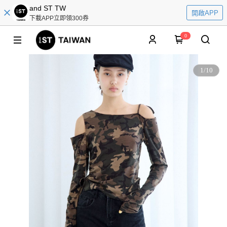
and ST TW
開啟APP
下載APP立即領300券
0
1
/
10