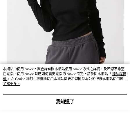
本網站中使用 cookie，欲查詢有關本網站使用 cookie 方式之詳情，及若您不希望
在電腦上使用 cookie 時應如何變更電腦的 cookie 設定，請參閱本網站「
隱私權條
款
」之 Cookie 聲明。您繼續使用本網站即表示您同意本公司得按本網站使用條款
之 Cookie 聲明使用 cookie。
了解更多 >
我知道了