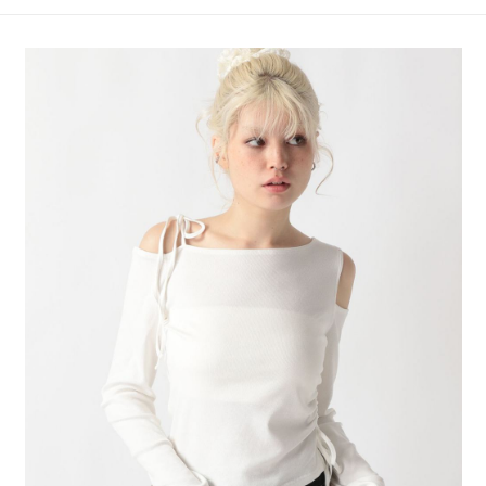
4.訂單成立30分鐘內，如未前往確認交易或遇審核未通過，訂單將自動取
１．簡單：不需註冊會員、不需綁卡、不需儲值。
全家 取貨付款
消。如遇「轉專審核」未通過狀況，表示未達大哥付你分期系統評分，恕無
２．便利：只要手機號碼，簡訊認證，即可結帳。
法說明評估內容。
每筆NT$80，滿NT$1,500(含以上)免運費
３．安心：先確認商品／服務後，再付款。
【繳款方式說明】
1.分期款項不併入電信帳單，「大哥付你分期」於每月結算日後寄送繳費提
付款後 全家取貨
【「AFTEE先享後付」結帳流程】
醒簡訊。
１．於結帳方式選擇「AFTEE先享後付」後，將跳轉至「AFTEE先享後付」
每筆NT$80，滿NT$1,500(含以上)免運費
2.透過簡訊連結打開帳單後，可選擇「超商條碼／台灣大直營門市／銀行轉
結帳頁面，進行簡訊認證並確認金額後，即可完成結帳。
帳／街口支付／iPASS MONEY」等通路繳費。
２．訂單成立數日內，您將收到繳費通知簡訊。
7-11 取貨付款
３．收到繳費通知簡訊後14天內，點擊此簡訊中的連結，可透過四大超商／
【注意事項】
每筆NT$80，滿NT$1,500(含以上)免運費
ATM／網路銀行／等多元方式進行付款，方視為交易完成。
1.本服務係由「台灣大哥大股份有限公司」（以下簡稱本公司）所提供，讓
※ 請注意：結帳手續完成當下不需立刻繳費，但若您需要取消訂單，請聯絡
用戶於交易時，得透過本服務購買商品或服務，並由商店將買賣／分期付款
付款後 7-11取貨
購買商品的店家。未經商家同意取消之訂單仍視為有效，需透過AFTEE先享
買賣價金債權讓與本公司後，依約使用本公司帳單繳交帳款。
後付繳納相關費用。
每筆NT$80，滿NT$1,500(含以上)免運費
2.基於同意付款使用「大哥付你分期」之契約關係目的，商店將以您的個人
※ 交易是否成功請以「AFTEE先享後付 」之結帳頁面顯示為準，若有關於
資料（包含姓名、電話或地址）提供予台灣大哥大進項蒐集、處理及利用，
是否繳費成功／繳費後需取消欲退款等相關疑問，請聯繫「AFTEE先享後付
宅配
由本公司與您本人進行分期帳單所需資料之確認、核對及更正。
客戶支援中心」
https://netprotections.freshdesk.com/support/home
3.完整用戶服務條款，請詳閱以下連結：
https://oppay.tw/userRule
每筆NT$80，滿NT$1,500(含以上)免運費
【注意事項】
１．透過由恩沛科技股份有限公司提供之「AFTEE先享後付」服務完成之交
易，需依本服務之必要範圍內提供個人資料，並將交易相關給付款項請求債
權轉讓予恩沛科技股份有限公司。
２．關於個人資料處理事宜，請瀏覽以下網址：
https://aftee.tw/terms/#terms3
３．未成年的使用者請事先徵得法定代理人或監護人之同意方可使用
「AFTEE先享後付」，若未經同意申辦者引起之損失，本公司不負相關責
任。