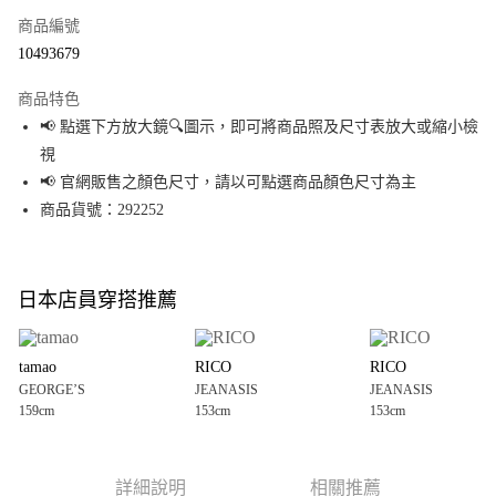
商品編號
超商取貨付款
10493679
LINE Pay
商品特色
Apple Pay
📢 點選下方放大鏡🔍圖示，即可將商品照及尺寸表放大或縮小檢
視
街口支付
📢 官網販售之顏色尺寸，請以可點選商品顏色尺寸為主
悠遊付
商品貨號：292252
Google Pay
全盈+PAY
日本店員穿搭推薦
大哥付你分期
相關說明
tamao
RICO
RICO
【大哥付你分期使用說明】
GEORGE’S
JEANASIS
JEANASIS
AFTEE先享後付
1.本服務由台灣大哥大提供，台灣大哥大用戶可立即使用無須另外申請。
159cm
153cm
153cm
2.付款方式選擇「大哥付你分期」，訂單成立後會自動跳轉到大哥付的交易
相關說明
流程，驗證手機門號後，選擇欲分期的期數、繳款截止日，確認付款後即完
【關於「AFTEE先享後付」】
成交易。
AFTEE先享後付是「在收到商品之後才付款」的支付方式。 讓您購物簡單便
運送方式
3.實際核准額度、可分期數及費用金額請依後續交易確認頁面所載為準。
利好安心！
詳細說明
相關推薦