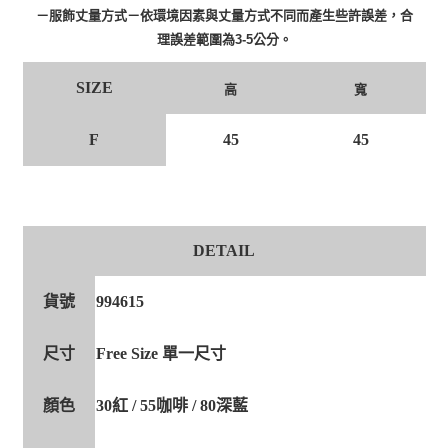
－服飾丈量方式－依環境因素與丈量方式不同而產生些許誤差，合
理誤差範圍為3-5公分。
SIZE
高
寬
F
45
45
DETAIL
貨號
994615
尺寸
Free Size 單一尺寸
顏色
30紅 / 55咖啡 / 80深藍