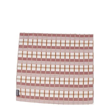
２．便利：只要手機號碼，簡訊認證，即可結帳。
法說明評估內容。
每筆NT$80，滿NT$1,500(含以上)免運費
３．安心：先確認商品／服務後，再付款。
【繳款方式說明】
1.分期款項不併入電信帳單，「大哥付你分期」於每月結算日後寄送繳費提
付款後 全家取貨
【「AFTEE先享後付」結帳流程】
醒簡訊。
１．於結帳方式選擇「AFTEE先享後付」後，將跳轉至「AFTEE先享後付」
每筆NT$80，滿NT$1,500(含以上)免運費
2.透過簡訊連結打開帳單後，可選擇「超商條碼／台灣大直營門市／銀行轉
結帳頁面，進行簡訊認證並確認金額後，即可完成結帳。
帳／街口支付／iPASS MONEY」等通路繳費。
２．訂單成立數日內，您將收到繳費通知簡訊。
7-11 取貨付款
３．收到繳費通知簡訊後14天內，點擊此簡訊中的連結，可透過四大超商／
【注意事項】
每筆NT$80，滿NT$1,500(含以上)免運費
ATM／網路銀行／等多元方式進行付款，方視為交易完成。
1.本服務係由「台灣大哥大股份有限公司」（以下簡稱本公司）所提供，讓
※ 請注意：結帳手續完成當下不需立刻繳費，但若您需要取消訂單，請聯絡
用戶於交易時，得透過本服務購買商品或服務，並由商店將買賣／分期付款
付款後 7-11取貨
購買商品的店家。未經商家同意取消之訂單仍視為有效，需透過AFTEE先享
買賣價金債權讓與本公司後，依約使用本公司帳單繳交帳款。
後付繳納相關費用。
每筆NT$80，滿NT$1,500(含以上)免運費
2.基於同意付款使用「大哥付你分期」之契約關係目的，商店將以您的個人
※ 交易是否成功請以「AFTEE先享後付 」之結帳頁面顯示為準，若有關於
資料（包含姓名、電話或地址）提供予台灣大哥大進項蒐集、處理及利用，
是否繳費成功／繳費後需取消欲退款等相關疑問，請聯繫「AFTEE先享後付
宅配
由本公司與您本人進行分期帳單所需資料之確認、核對及更正。
客戶支援中心」
https://netprotections.freshdesk.com/support/home
3.完整用戶服務條款，請詳閱以下連結：
https://oppay.tw/userRule
每筆NT$80，滿NT$1,500(含以上)免運費
【注意事項】
１．透過由恩沛科技股份有限公司提供之「AFTEE先享後付」服務完成之交
易，需依本服務之必要範圍內提供個人資料，並將交易相關給付款項請求債
權轉讓予恩沛科技股份有限公司。
２．關於個人資料處理事宜，請瀏覽以下網址：
https://aftee.tw/terms/#terms3
３．未成年的使用者請事先徵得法定代理人或監護人之同意方可使用
「AFTEE先享後付」，若未經同意申辦者引起之損失，本公司不負相關責
任。
４．使用「AFTEE先享後付」時，將依據個別帳號之用戶狀況，依本公司即