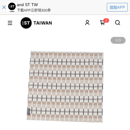
and ST TW
開啟APP
下載APP立即領300券
0
1
/
3