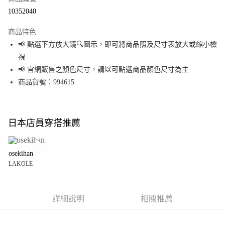
超商取貨付款
10352040
LINE Pay
商品特色
Apple Pay
📢 點選下方放大鏡🔍圖示，即可將商品照及尺寸表放大或縮小檢
視
街口支付
📢 官網販售之顏色尺寸，請以可點選商品顏色尺寸為主
悠遊付
商品貨號：994615
Google Pay
全盈+PAY
日本店員穿搭推薦
大哥付你分期
相關說明
osekihan
【大哥付你分期使用說明】
LAKOLE
AFTEE先享後付
1.本服務由台灣大哥大提供，台灣大哥大用戶可立即使用無須另外申請。
2.付款方式選擇「大哥付你分期」，訂單成立後會自動跳轉到大哥付的交易
相關說明
流程，驗證手機門號後，選擇欲分期的期數、繳款截止日，確認付款後即完
【關於「AFTEE先享後付」】
成交易。
詳細說明
相關推薦
AFTEE先享後付是「在收到商品之後才付款」的支付方式。 讓您購物簡單便
運送方式
3.實際核准額度、可分期數及費用金額請依後續交易確認頁面所載為準。
利好安心！
4.訂單成立30分鐘內，如未前往確認交易或遇審核未通過，訂單將自動取
１．簡單：不需註冊會員、不需綁卡、不需儲值。
全家 取貨付款
消。如遇「轉專審核」未通過狀況，表示未達大哥付你分期系統評分，恕無