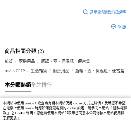
顯示電腦版詳細說明
客服
商品相關分類 (2)
雜貨
廚房用品
瓶罐、壺、保溫瓶、便當盒
studio CLIP
生活雜貨
廚房用品
瓶罐、壺、保溫瓶、便當盒
本分類熱銷
全站排行
本網站中使用 cookie，欲查詢有關本網站使用 cookie 方式之詳情，及若您不希望
熱門標籤
在電腦上使用 cookie 時應如何變更電腦的 cookie 設定，請參閱本網站「
隱私權條
款
」之 Cookie 聲明。您繼續使用本網站即表示您同意本公司得按本網站使用條款
之 Cookie 聲明使用 cookie。
了解更多 >