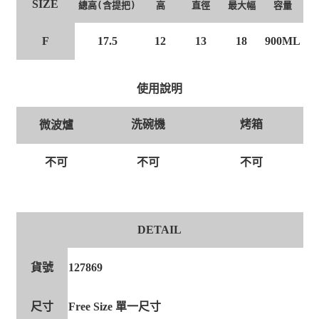
SIZE
總高(含提把)
高
直徑
最大幅
容量
F
17.5
12
13
18
900ML
使用說明
洗碗機
烤箱
微波爐
不可
不可
不可
DETAIL
貨號
127869
尺寸
Free Size 單一尺寸