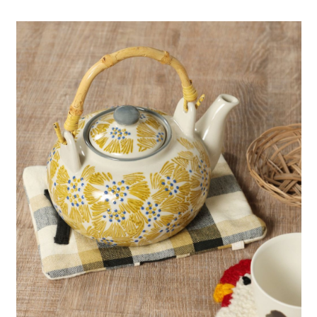
全家 取貨付款
消。如遇「轉專審核」未通過狀況，表示未達大哥付你分期系統評分，恕無
２．便利：只要手機號碼，簡訊認證，即可結帳。
法說明評估內容。
每筆NT$80，滿NT$888(含以上)免運費
３．安心：先確認商品／服務後，再付款。
【繳款方式說明】
1.分期款項不併入電信帳單，「大哥付你分期」於每月結算日後寄送繳費提
付款後 全家取貨
【「AFTEE先享後付」結帳流程】
醒簡訊。
１．於結帳方式選擇「AFTEE先享後付」後，將跳轉至「AFTEE先享後付」
每筆NT$80，滿NT$888(含以上)免運費
2.透過簡訊連結打開帳單後，可選擇「超商條碼／台灣大直營門市／銀行轉
結帳頁面，進行簡訊認證並確認金額後，即可完成結帳。
帳／街口支付／iPASS MONEY」等通路繳費。
２．訂單成立數日內，您將收到繳費通知簡訊。
7-11 取貨付款
３．收到繳費通知簡訊後14天內，點擊此簡訊中的連結，可透過四大超商／
【注意事項】
每筆NT$80，滿NT$1,500(含以上)免運費
ATM／網路銀行／等多元方式進行付款，方視為交易完成。
1.本服務係由「台灣大哥大股份有限公司」（以下簡稱本公司）所提供，讓
※ 請注意：結帳手續完成當下不需立刻繳費，但若您需要取消訂單，請聯絡
用戶於交易時，得透過本服務購買商品或服務，並由商店將買賣／分期付款
付款後 7-11取貨
購買商品的店家。未經商家同意取消之訂單仍視為有效，需透過AFTEE先享
買賣價金債權讓與本公司後，依約使用本公司帳單繳交帳款。
後付繳納相關費用。
每筆NT$80，滿NT$1,500(含以上)免運費
2.基於同意付款使用「大哥付你分期」之契約關係目的，商店將以您的個人
※ 交易是否成功請以「AFTEE先享後付 」之結帳頁面顯示為準，若有關於
資料（包含姓名、電話或地址）提供予台灣大哥大進項蒐集、處理及利用，
是否繳費成功／繳費後需取消欲退款等相關疑問，請聯繫「AFTEE先享後付
宅配
由本公司與您本人進行分期帳單所需資料之確認、核對及更正。
客戶支援中心」
https://netprotections.freshdesk.com/support/home
3.完整用戶服務條款，請詳閱以下連結：
https://oppay.tw/userRule
每筆NT$80，滿NT$1,500(含以上)免運費
【注意事項】
１．透過由恩沛科技股份有限公司提供之「AFTEE先享後付」服務完成之交
易，需依本服務之必要範圍內提供個人資料，並將交易相關給付款項請求債
權轉讓予恩沛科技股份有限公司。
２．關於個人資料處理事宜，請瀏覽以下網址：
https://aftee.tw/terms/#terms3
３．未成年的使用者請事先徵得法定代理人或監護人之同意方可使用
「AFTEE先享後付」，若未經同意申辦者引起之損失，本公司不負相關責
任。
４．使用「AFTEE先享後付」時，將依據個別帳號之用戶狀況，依本公司即