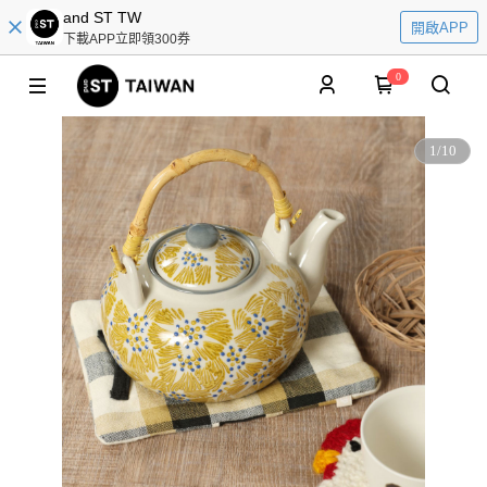
and ST TW
開啟APP
下載APP立即領300券
0
1
/
10