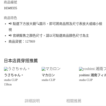
商品編號
超商取貨付款
10349335
LINE Pay
商品特色
Apple Pay
📢 點選下方放大鏡🔍圖示，即可將商品照及尺寸表放大或縮小檢
視
街口支付
📢 官網販售之顏色尺寸，請以可點選商品顏色尺寸為主
悠遊付
商品貨號：127869
Google Pay
全盈+PAY
日本店員穿搭推薦
大哥付你分期
相關說明
うさちゃん。
マカロン
yoshimi 湘南フィ
【大哥付你分期使用說明】
studio CLIP
studio CLIP
studio CLIP
AFTEE先享後付
1.本服務由台灣大哥大提供，台灣大哥大用戶可立即使用無須另外申請。
158cm
2.付款方式選擇「大哥付你分期」，訂單成立後會自動跳轉到大哥付的交易
相關說明
流程，驗證手機門號後，選擇欲分期的期數、繳款截止日，確認付款後即完
【關於「AFTEE先享後付」】
成交易。
AFTEE先享後付是「在收到商品之後才付款」的支付方式。 讓您購物簡單便
運送方式
3.實際核准額度、可分期數及費用金額請依後續交易確認頁面所載為準。
利好安心！
詳細說明
相關推薦
4.訂單成立30分鐘內，如未前往確認交易或遇審核未通過，訂單將自動取
１．簡單：不需註冊會員、不需綁卡、不需儲值。