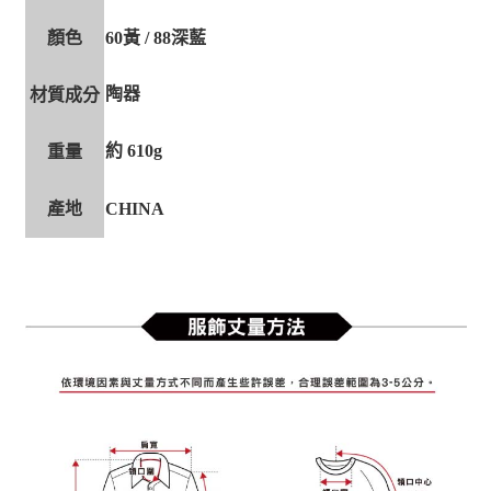
顏色
60黃 / 88深藍
陶器
材質成分
約 610g
重量
產地
CHINA