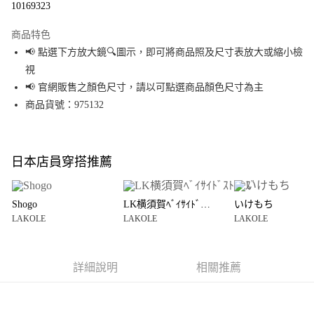
10169323
Apple Pay
商品特色
街口支付
📢 點選下方放大鏡🔍圖示，即可將商品照及尺寸表放大或縮小檢
視
悠遊付
📢 官網販售之顏色尺寸，請以可點選商品顏色尺寸為主
Google Pay
商品貨號：975132
全盈+PAY
大哥付你分期
日本店員穿搭推薦
相關說明
【大哥付你分期使用說明】
AFTEE先享後付
1.本服務由台灣大哥大提供，台灣大哥大用戶可立即使用無須另外申請。
Shogo
LK横須賀ﾍﾞｲｻｲﾄﾞｽﾄｱｰｽﾞ
いけもち
2.付款方式選擇「大哥付你分期」，訂單成立後會自動跳轉到大哥付的交易
相關說明
LAKOLE
LAKOLE
LAKOLE
流程，驗證手機門號後，選擇欲分期的期數、繳款截止日，確認付款後即完
【關於「AFTEE先享後付」】
成交易。
AFTEE先享後付是「在收到商品之後才付款」的支付方式。 讓您購物簡單便
運送方式
3.實際核准額度、可分期數及費用金額請依後續交易確認頁面所載為準。
利好安心！
4.訂單成立30分鐘內，如未前往確認交易或遇審核未通過，訂單將自動取
１．簡單：不需註冊會員、不需綁卡、不需儲值。
詳細說明
相關推薦
宅配
消。如遇「轉專審核」未通過狀況，表示未達大哥付你分期系統評分，恕無
２．便利：只要手機號碼，簡訊認證，即可結帳。
法說明評估內容。
每筆NT$80，滿NT$1,500(含以上)免運費
３．安心：先確認商品／服務後，再付款。
【繳款方式說明】
1.分期款項不併入電信帳單，「大哥付你分期」於每月結算日後寄送繳費提