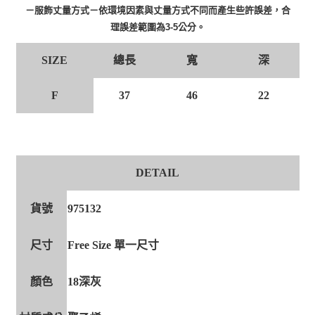
－服飾丈量方式－依環境因素與丈量方式不同而產生些許誤差，合
理誤差範圍為3-5公分。
總長
寬
深
SIZE
F
37
46
22
DETAIL
貨號
975132
尺寸
Free Size 單一尺寸
顏色
18深灰