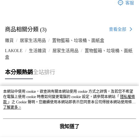
客服
商品相關分類 (3)
查看全部
雜貨
居家生活用品
置物籃箱、垃圾桶、面紙盒
LAKOLE
生活雜貨
居家生活用品
置物籃箱、垃圾桶、面紙
盒
本分類熱銷
全站排行
本網站中使用 cookie，欲查詢有關本網站使用 cookie 方式之詳情，及若您不希望
熱門標籤
在電腦上使用 cookie 時應如何變更電腦的 cookie 設定，請參閱本網站「
隱私權條
款
」之 Cookie 聲明。您繼續使用本網站即表示您同意本公司得按本網站使用條款
之 Cookie 聲明使用 cookie。
了解更多 >
我知道了