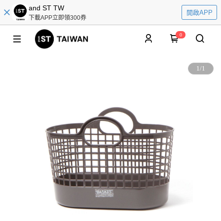
and ST TW
開啟APP
下載APP立即領300券
0
1
/
1